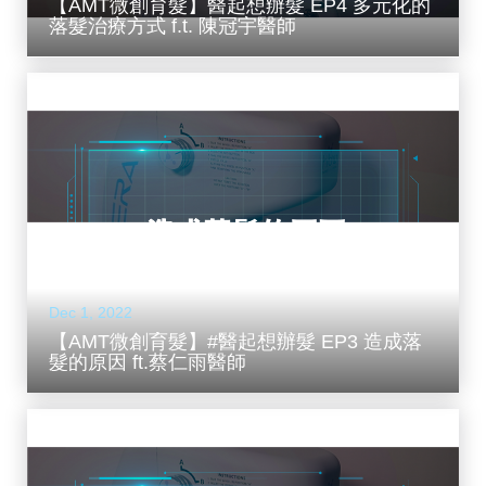
【AMT微創育髮】醫起想辦髮 EP4 多元化的
落髮治療方式 f.t. 陳冠宇醫師
Dec 1, 2022
【AMT微創育髮】#醫起想辦髮 EP3 造成落
髮的原因 ft.蔡仁雨醫師