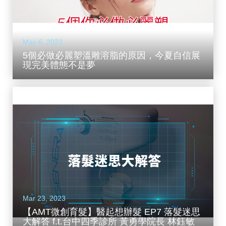
May 6, 2023
5個必做必麗塑溫雕溶脂的原因，今夏自信展
現完美體態不是夢
Mar 23, 2023
【AMT微創育髮】醫起想辦髮 EP7 落髮迷思
大解答 f.t.台中四季診所 黃勇學院長 林鈺敏