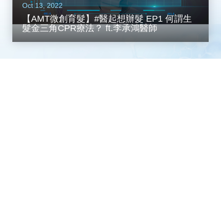
Oct 13, 2022
【AMT微創育髮】#醫起想辦髮 EP1 何謂生
髮金三角CPR療法？ ft.李承鴻醫師
1
2
台北總公司
ADD
106台北市大安區敦化南路二段97號2樓
TEL
02-7711-1080
FAX
02-7711-7288
E-mail
service@renaisse.com.tw