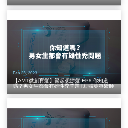
醫師
Feb 23, 2023
【AMT微創育髮】醫起想辦髮 EP6 你知道
嗎？男女生都會有雄性禿問題 f.t. 張英睿醫師