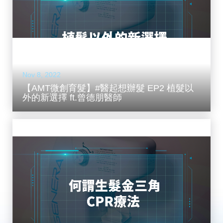
Nov 8, 2022
【AMT微創育髮】#醫起想辦髮 EP2 植髮以
外的新選擇 ft.曾德朋醫師