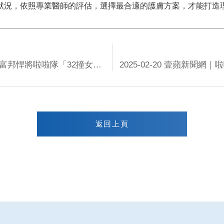
狀況，依照專業醫師的評估，選擇最合適的護膚方案，才能打造
2025-02-20 妞新聞｜皮膚透亮身材也超好！富邦悍將啦啦隊「32撞女神」李雅英保養秘訣公開，卸妝超仔細、球場應援不忘補防曬
返回上頁