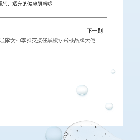
理想、透亮的健康肌膚哦！
下一則
2025-02-20 壹蘋新聞網｜啦啦隊女神李雅英接任黑鑽水飛梭品牌大使，為健康無瑕肌應援