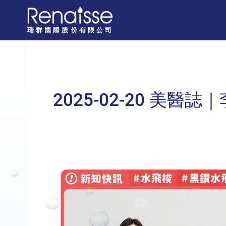
瑞
群
瑞群國際股份有限公司
國
際
股
份
2025-02-20 
有
限
公
司
主
導
覽