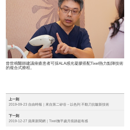
曾世鳴醫師建議痤瘡患者可採ALA感光凝膠搭配Tixel熱力點陣技術
的複合式療程。
上一則
2019-09-23 自由時報｜來自第二矽谷－以色列 不動刀抗皺新技術
下一則
2019-12-27 蘋果新聞網｜Tixel撫平歲月痕跡超有感