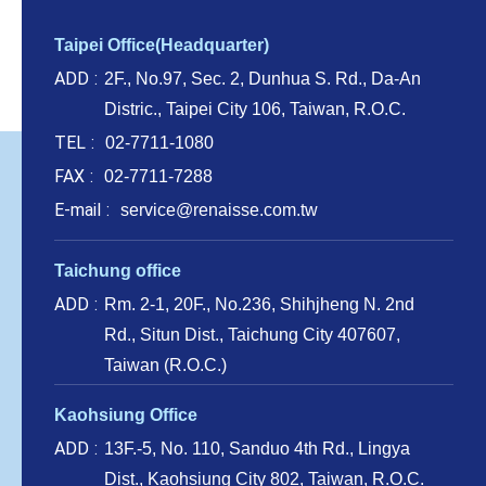
Taipei Office(Headquarter)
ADD
2F., No.97, Sec. 2, Dunhua S. Rd., Da-An
Distric., Taipei City 106, Taiwan, R.O.C.
TEL
02-7711-1080
FAX
02-7711-7288
E-mail
service@renaisse.com.tw
Taichung office
ADD
Rm. 2-1, 20F., No.236, Shihjheng N. 2nd
Rd., Situn Dist., Taichung City 407607,
Taiwan (R.O.C.)
Kaohsiung Office
ADD
13F.-5, No. 110, Sanduo 4th Rd., Lingya
Dist., Kaohsiung City 802, Taiwan, R.O.C.