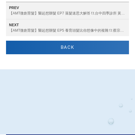
PREV
【AMT微創育髮】醫起想辦髮 EP7 落髮迷思大解答 f.t.台中四季診所 黃勇學院長 林鈺敏醫師
NEXT
【AMT微創育髮】醫起想辦髮 EP5 養育頭髮比你想像中的複雜 f.t 蔡宗樺醫師
BACK