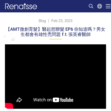
Blog
Feb 23, 2023
【AMT微創育髮】醫起想辦髮 EP6 你知道嗎？男女
生都會有雄性禿問題 f.t. 張英睿醫師